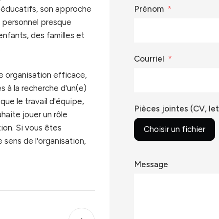
s éducatifs, son approche
Prénom
Recrutement
e personnel presque
Attirer les meilleurs candidats
enfants, des familles et
.
Courriel
Chasse de têtes
e organisation efficace,
Trouvez le talent idéal
 à la recherche d'un(e)
que le travail d'équipe,
Pièces jointes (CV, le
aite jouer un rôle
ion. Si vous êtes
Choisir un fichier
 sens de l'organisation,
Message