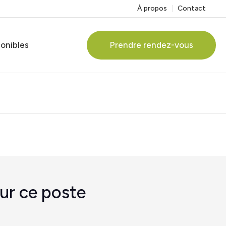
À propos
Contact
ponibles
Prendre rendez-vous
ur ce poste
ervices