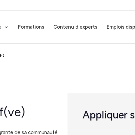
s
Formations
Contenu d'experts
Emplois dis
E)
Services-conseils RH
Solutions RH sur mesure
Rémunération globale
Experts en rémunération globale
f(ve)
Appliquer s
Tous nos s
Expertise juridique RH
Expertise juridique RH complète
tégrante de sa communauté.