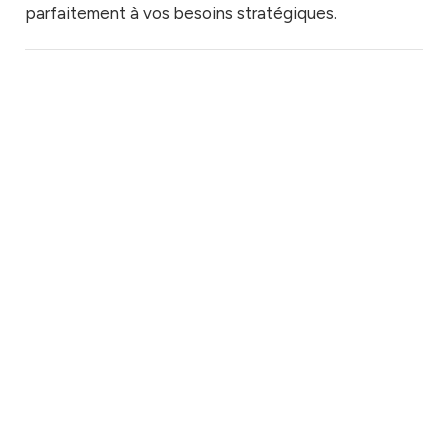
parfaitement à vos besoins stratégiques.
Recrutement
Recrutement
Recrutement
à prix fixe
à l’heure
à
pourcentage