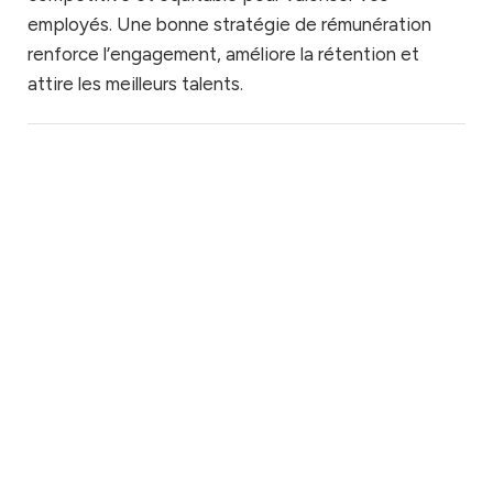
employés. Une bonne stratégie de rémunération
renforce l’engagement, améliore la rétention et
attire les meilleurs talents.
Classification
Structure
Enquêtes
Équité