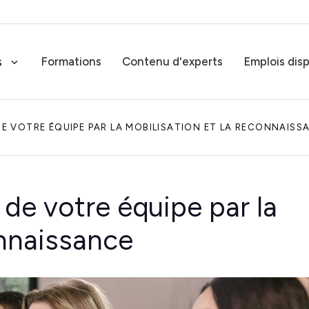
s
Formations
Contenu d'experts
Emplois dis
E VOTRE ÉQUIPE PAR LA MOBILISATION ET LA RECONNAISS
Services-conseils RH
Solutions RH sur mesure
de votre équipe par la
Rémunération globale
Experts en rémunération globale
onnaissance
Tous nos s
Expertise juridique RH
Expertise juridique RH complète