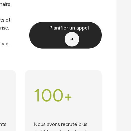
naire
ts et
rise,
Planifier un appel
à vos
100
+
nts
Nous avons recruté plus