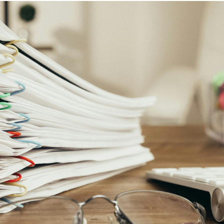
Recrutement
Attirer les meilleurs candidats
Tous nos s
Chasse de têtes
Trouvez le talent idéal