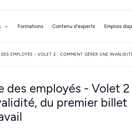
s
Formations
Contenu d'experts
Emplois dis
ES EMPLOYÉS - VOLET 2 : COMMENT GÉRER UNE INVALIDITÉ
Services-conseils RH
Solutions RH sur mesure
 des employés - Volet 2 
Rémunération globale
Experts en rémunération globale
idité, du premier billet
avail
Expertise juridique RH
Expertise juridique RH complète