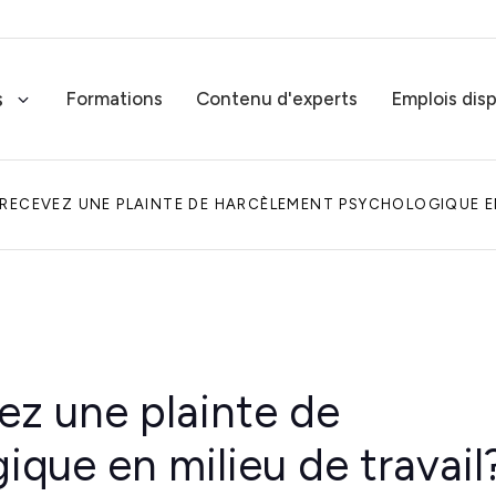
s
Formations
Contenu d'experts
Emplois dis
 RECEVEZ UNE PLAINTE DE HARCÈLEMENT PSYCHOLOGIQUE EN
Services-conseils RH
Solutions RH sur mesure
Rémunération globale
Experts en rémunération globale
ez une plainte de
Tous nos s
Expertise juridique RH
que en milieu de travail
Expertise juridique RH complète